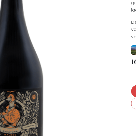
ge
la
De
v
vo
1