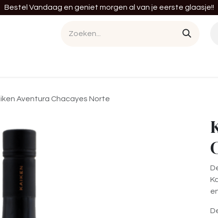
Bestel Vandaag en geniet morgen al van je eerste glaasje!!
en
Cursussen
Diensten
Tastings
Bedrij
iken Aventura Chacayes Norte
D
Ka
en
De