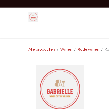
Overslaan naar inhoud
Startpagina
Shop
Evenement
Alle producten
Wijnen
Rode wijnen
Ka