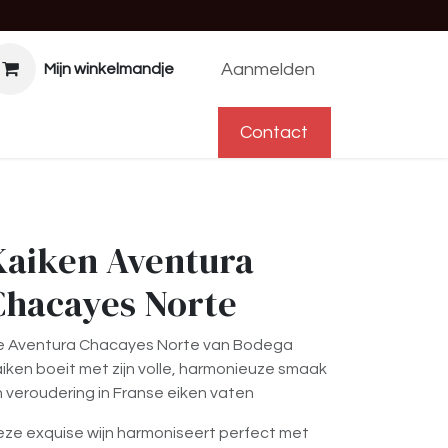
Aanmelden
Mijn winkelmandje
f
Help
Afspraak
Contact
Contact
Kaiken Aventura
Chacayes Norte
e Aventura Chacayes Norte van Bodega
iken boeit met zijn volle, harmonieuze smaak
 veroudering in Franse eiken vaten
ze exquise wijn harmoniseert perfect met