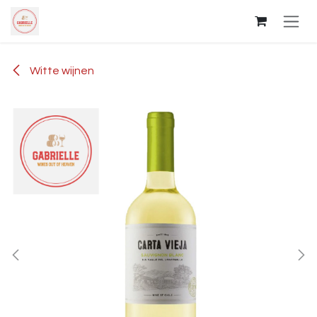
Overslaan naar inhoud
Witte wijnen