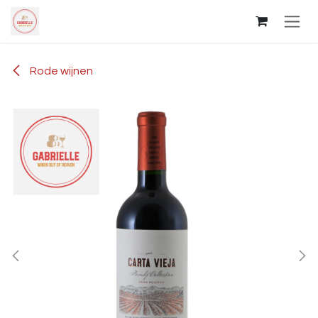
Overslaan naar inhoud
Rode wijnen