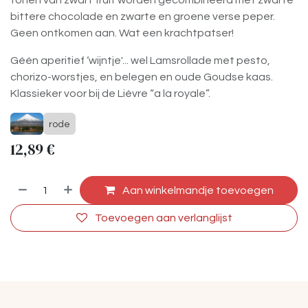
tonen van zwart fruit worden gecombineerd met zwarte
bittere chocolade en zwarte en groene verse peper.
Geen ontkomen aan. Wat een krachtpatser!
Géén aperitief ‘wijntje'... wel Lamsrollade met pesto,
chorizo-worstjes, en belegen en oude Goudse kaas.
Klassieker voor bij de Lièvre “a la royale”.
rode
12,89
€
Aan winkelmandje toevoegen
Toevoegen aan verlanglijst