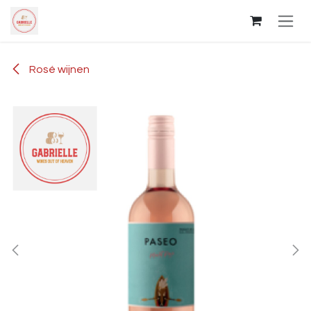
Overslaan naar inhoud
Rosé wijnen