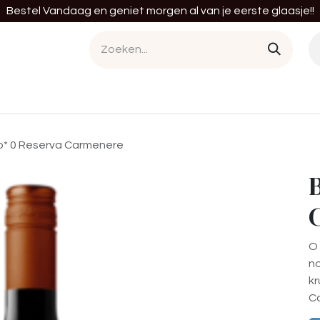
Bestel Vandaag en geniet morgen al van je eerste glaasje!!
en
Cursussen
Diensten
Tastings
Bedrij
o* 0 Reserva Carmenere
O
no
kr
C