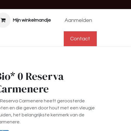
Aanmelden
Mijn winkelmandje
f
Help
Afspraak
Contact
Contact
Bio* 0 Reserva
Carmenere
 Reserva Carmenere heeft geroosterde
ten en die geven door hout met een vleugje
uiden, het belangrijkste kenmerk van de
armenere.