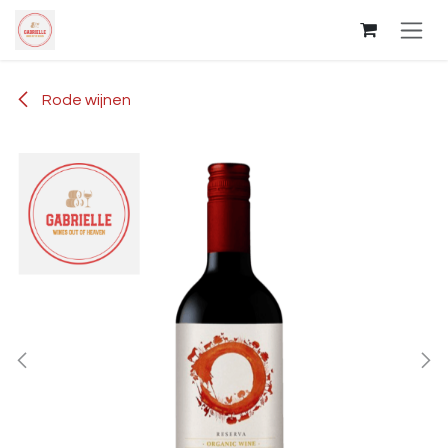
Overslaan naar inhoud
Rode wijnen