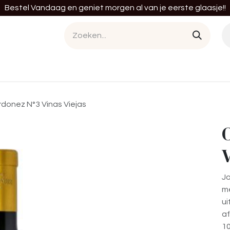
Bestel Vandaag en geniet morgen al van je eerste glaasje!!
en
Cursussen
Diensten
Tastings
Bedrij
donez N°3 Vinas Viejas
V
Jo
m
ui
af
10