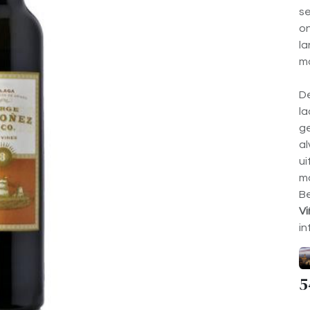
se
on
la
m
De
la
ge
al
ui
ma
Be
Vi
in
5