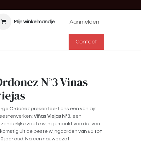
Aanmelden
Mijn winkelmandje
f
Help
Afspraak
Contact
Contact
Ordonez N°3 Vinas
iejas
rge Ordoñez presenteert ons een van zijn
eesterwerken:
Viñas Viejas Nº3
, een
tzonderlijke zoete wijn gemaakt van druiven
komstig uit de beste wijngaarden van 80 tot
0 jaar oud. Na een nauwgezet