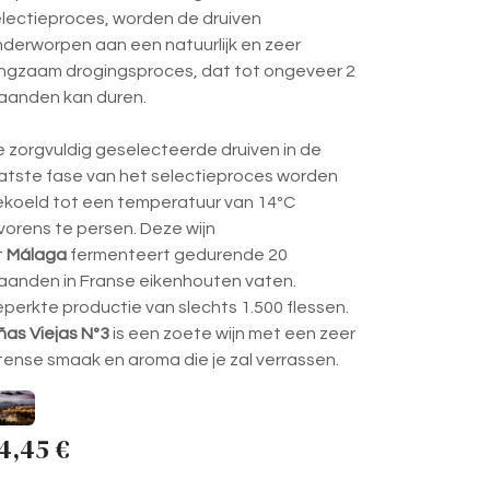
lectieproces, worden de druiven
derworpen aan een natuurlijk en zeer
ngzaam drogingsproces, dat tot ongeveer 2
aanden kan duren.
 zorgvuldig geselecteerde druiven in de
atste fase van het selectieproces worden
koeld tot een temperatuur van 14ºC
vorens te persen. Deze wijn
t
Málaga
fermenteert gedurende 20
anden in Franse eikenhouten vaten.
perkte productie van slechts 1.500 flessen.
ñas Viejas Nº3
is een zoete wijn met een zeer
tense smaak en aroma die je zal verrassen.
4,45
€