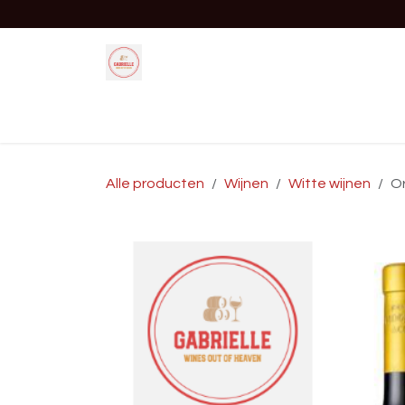
Overslaan naar inhoud
Startpagina
Shop
Evenement
Alle producten
Wijnen
Witte wijnen
Or