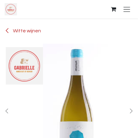
Overslaan naar inhoud
Witte wijnen