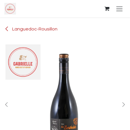
Overslaan naar inhoud
Languedoc-Rousillon