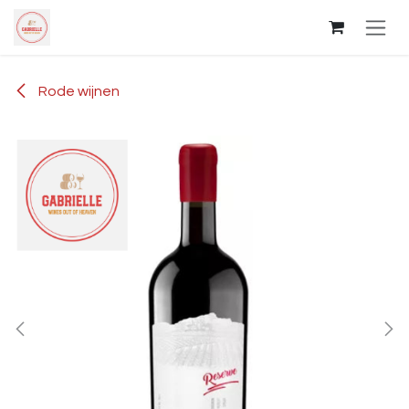
Overslaan naar inhoud
Rode wijnen