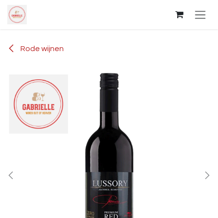
Overslaan naar inhoud
Rode wijnen