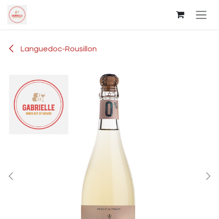
Overslaan naar inhoud
Languedoc-Rousillon