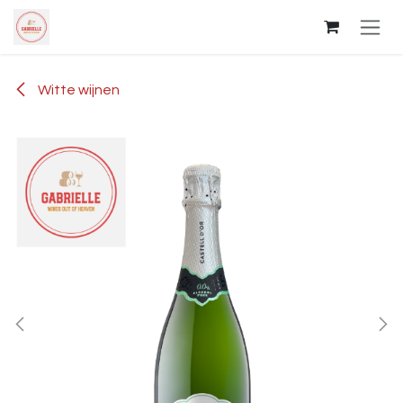
Overslaan naar inhoud
Witte wijnen