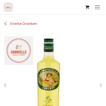
Overslaan naar inhoud
Sterke Dranken