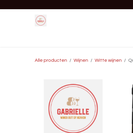
Overslaan naar inhoud
Startpagina
Shop
Evenement
Alle producten
Wijnen
Witte wijnen
Qu