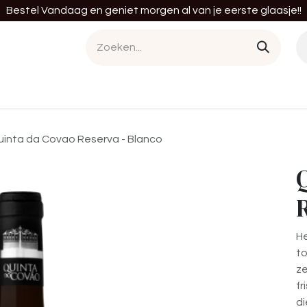
Bestel Vandaag en geniet morgen al van je eerste glaasje!!
en
Cursussen
Diensten
Tastings
Bedrij
inta da Covao Reserva - Blanco
He
to
ze
fr
d