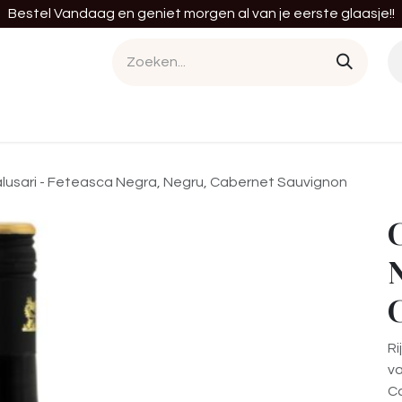
Bestel Vandaag en geniet morgen al van je eerste glaasje!!
en
Cursussen
Diensten
Tastings
Bedrij
lusari - Feteasca Negra, Negru, Cabernet Sauvignon
C
Ri
va
Ca