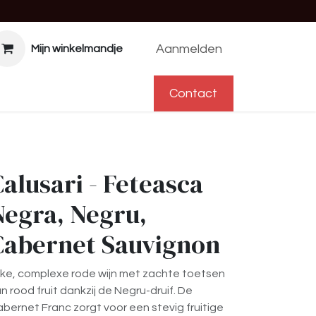
Aanmelden
Mijn winkelmandje
f
Help
Afspraak
Contact
Contact
alusari - Feteasca
Negra, Negru,
Cabernet Sauvignon
jke, complexe rode wijn met zachte toetsen
n rood fruit dankzij de Negru-druif. De
bernet Franc zorgt voor een stevig fruitige