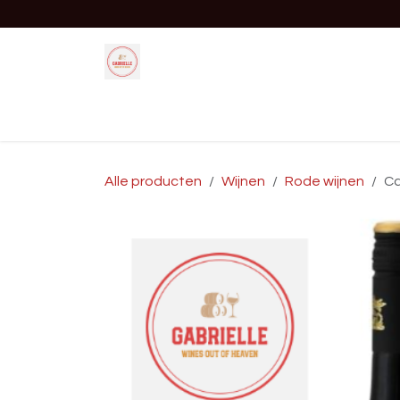
Overslaan naar inhoud
Startpagina
Shop
Evenement
Alle producten
Wijnen
Rode wijnen
Ca