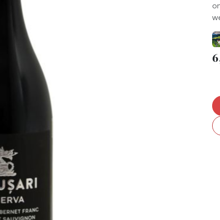
on
we
6