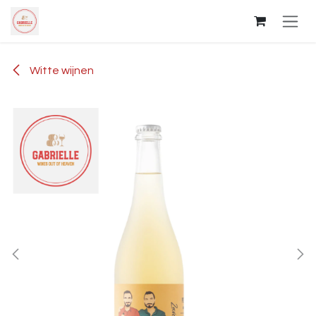
Overslaan naar inhoud
Witte wijnen