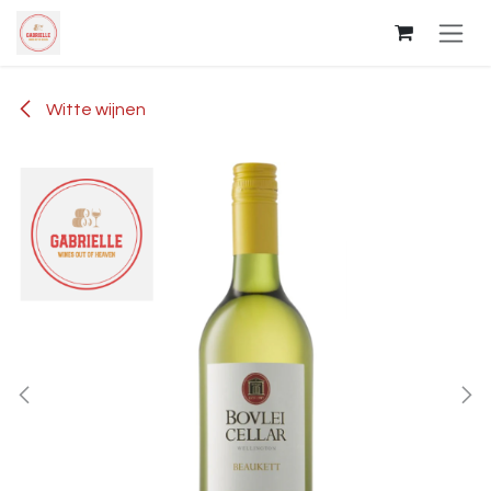
Overslaan naar inhoud
Witte wijnen