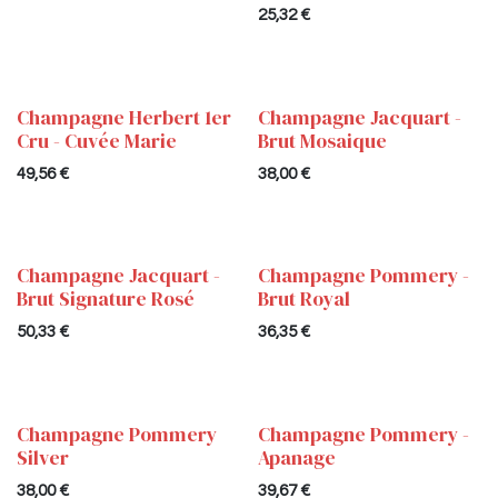
25,32
€
Champagne Herbert 1er
Champagne Jacquart -
Cru - Cuvée Marie
Brut Mosaique
49,56
€
38,00
€
Champagne Jacquart -
Champagne Pommery -
Brut Signature Rosé
Brut Royal
50,33
€
36,35
€
Champagne Pommery
Champagne Pommery -
Silver
Apanage
38,00
€
39,67
€