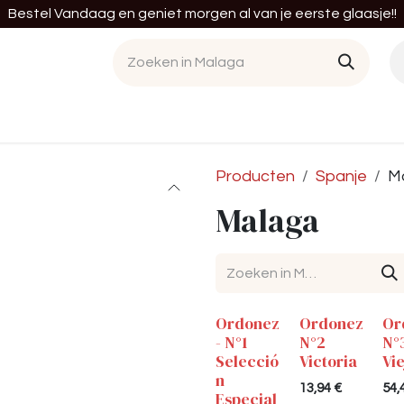
Bestel Vandaag en geniet morgen al van je eerste glaasje!!
en
Cursussen
Diensten
Tastings
Bedrij
Producten
Spanje
M
Malaga
Ordonez
Ordonez
Or
- N°1
N°2
N°
Selecció
Victoria
Vi
n
13,94
€
54,
Especial