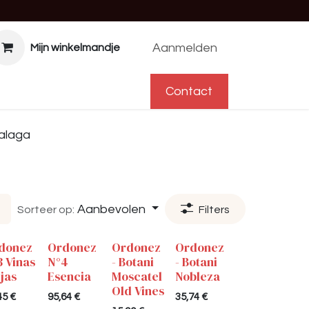
Aanmelden
Mijn winkelmandje
f
Help
Afspraak
Contact
Contact
alaga
Aanbevolen
Sorteer op:
Filters
donez
Ordonez
Ordonez
Ordonez
3 Vinas
N°4
- Botani
- Botani
ejas
Esencia
Moscatel
Nobleza
Old Vines
45
€
95,64
€
35,74
€