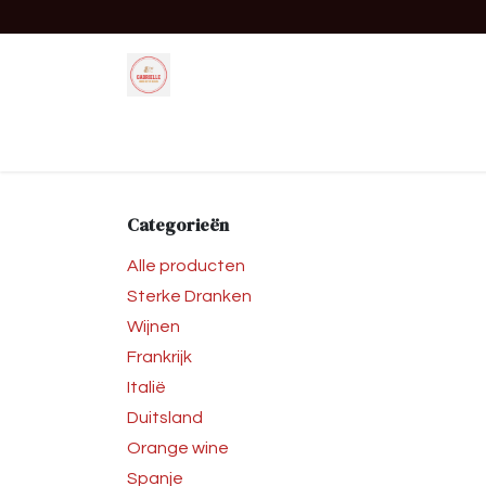
Overslaan naar inhoud
Startpagina
Shop
Evenement
Categorieën
Alle producten
Sterke Dranken
Wijnen
Frankrijk
Italië
Duitsland
Orange wine
Spanje